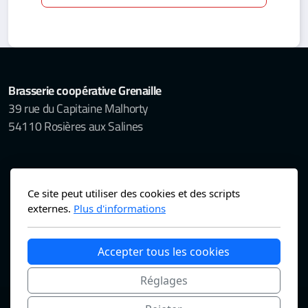
Brasserie coopérative Grenaille
39 rue du Capitaine Malhorty
54110 Rosières aux Salines
BOUTIQUE & BAR OUVERTS TOUS LES
Ce site peut utiliser des cookies et des scripts
VENDREDIS DE 16H à 20H
externes.
Plus d'informations
-> NOUS ÉCRIRE <-
Accepter tous les cookies
Réglages